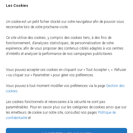
Les Cookies
Un cookie est un petit fichier stocké sur votre navigateur afin de pouvoir vous
reconnaitre lors de votre prochaine visite.
Des scripts téléphoniques sur-mesure
Ce site utilise des cookies, y compris des cookies tiers, à des fins de
fonctionnement, d’analyses statistiques, de personnalisation de votre
Pour une prestation la plus adaptée possible, nous vous proposons
expérience, afin de vous proposer des contenus ciblés adaptés à vos centres
d’élaborer les scripts téléphoniques en étroite collaboration avec notre
d’intérêts et analyser la performance de nos campagnes publicitaires.
responsable télémarketing.
Cette méthodologie ‘main dans la main’ a dores et déjà fait ses preuves et
Vous pouvez accepter ces cookies en cliquant sur « Tout Accepter », « Refuser
nous permet d’apporter des solutions sur-mesure pour les grandes
» ou cliquer sur « Paramétrer » pour gérer vos préférences.
entreprises ainsi que pour les PME et PMI.
Vous pouvez à tout moment modifier vos préférences via la page
Gestion des
Si toutefois la démarche vous semble ardue, vous pourrez compter sur
cookies
.
l’expérience de nos télévendeurs pour concrétiser votre désir
Les cookies fonctionnels et nécessaires à la sécurité ne sont pas
d’externalisation d’appels.
paramétrables. Pour en savoir plus sur les catégories de cookies ainsi que sur
les émetteurs de cookie sur notre site, consultez nos pages
Politique de
Télésecrétariat
confidentialité
et