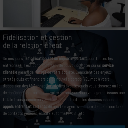
Fidélisation et gestion
de la relation client
De nos jours,
la fidélisation est un enjeux important
pour toutes les
entreprises, il est donc important de pouvoir compter sur un
service
clientèle
garant de l’image de votre société. Conscient des enjeux
stratégiques et financiers de ce nouvel eldorado, V2L met à votre
disposition des
téléconseillers
dédiés avec lesquels vous tisserez un lien
de confiance tout au long de votre campagne. Nous vous garantissons une
totale transparence en vous fournissant toutes les données issues des
appels entrant et sortants
de nos télé agents: nombre d’appels, nombres
de contacts générés, écoute au format mp3…etc